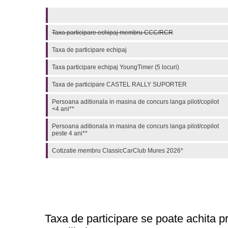
Taxa participare echipaj membru CCC/RCR
Taxa de participare echipaj
Taxa participare echipaj YoungTimer (5 locuri)
Taxa de participare CASTEL RALLY SUPORTER
Persoana aditionala in masina de concurs langa pilot/copilot
<4 ani**
Persoana aditionala in masina de concurs langa pilot/copilot
peste 4 ani**
Cotizatie membru ClassicCarClub Mures 2026*
Taxa de participare se poate achita p