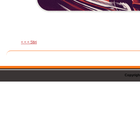
< < < Stiri
Copyrigh