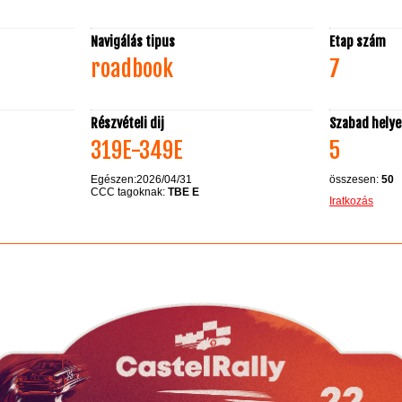
Navigálás tipus
Etap szám
roadbook
7
Részvételi dij
Szabad hely
319E-349E
5
Egészen:2026/04/31
összesen:
50
CCC tagoknak:
TBE E
Iratkozás