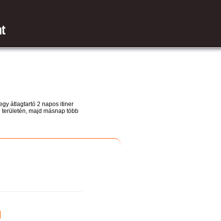
at
gy átlagtartó 2 napos itiner
 területén, majd másnap több
m