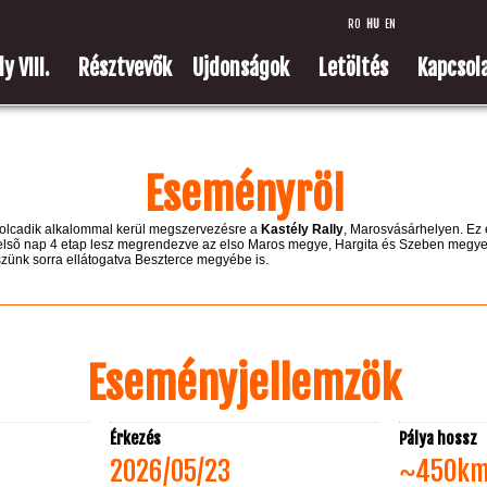
RO
HU
EN
y VIII.
Résztvevõk
Ujdonságok
Letöltés
Kapcsol
Eseményröl
nyolcadik alkalommal kerül megszervezésre a
Kastély Rally
, Marosvásárhelyen. Ez e
n elsõ nap 4 etap lesz megrendezve az elso Maros megye, Hargita és Szeben megye
ünk sorra ellátogatva Beszterce megyébe is.
Eseményjellemzök
Érkezés
Pálya hossz
2026/05/23
~450k