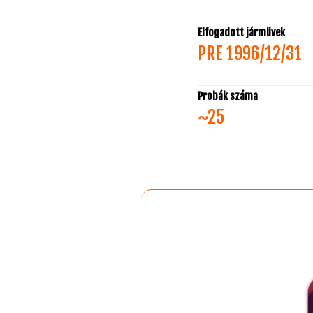
Elfogadott jármüvek
PRE 1996/12/31
Probák száma
~25